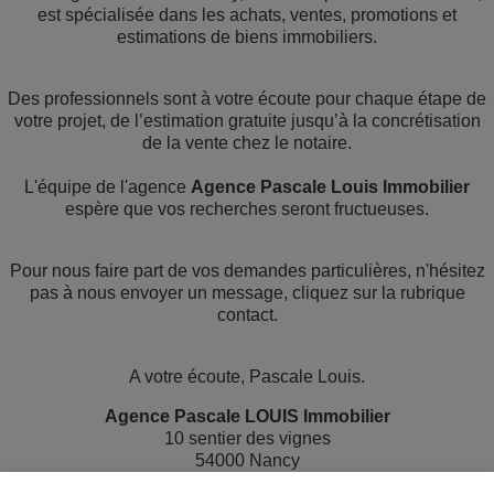
est spécialisée dans les achats, ventes, promotions et
estimations de biens immobiliers.
Des professionnels sont à votre écoute pour chaque étape de
votre projet, de l’estimation gratuite jusqu’à la concrétisation
de la vente chez le notaire.
L'équipe de l'agence
Agence Pascale Louis Immobilier
espère que vos recherches seront fructueuses.
Pour nous faire part de vos demandes particulières, n'hésitez
pas à nous envoyer un message, cliquez sur la rubrique
contact.
A votre écoute, Pascale Louis.
Agence Pascale LOUIS Immobilier
10 sentier des vignes
54000 Nancy
Tél.
06 07 25 76 74