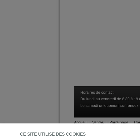
Horaires de contact :
Du lundi au vendredi de 8.30 à 19.
Le samedi uniquement sur rendez
Accueil
|
Ventes
|
Parrainage
|
Con
CE SITE UTILISE DES COOKIES