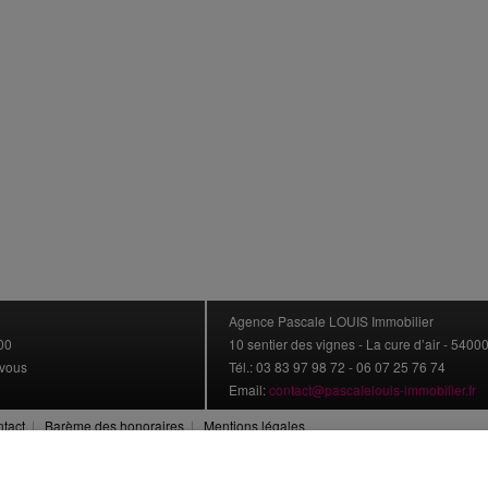
Agence Pascale LOUIS Immobilier
00
10 sentier des vignes - La cure d’air - 540
-vous
Tél.: 03 83 97 98 72 - 06 07 25 76 74
Email:
contact@pascalelouis-immobilier.fr
tact
|
Barème des honoraires
|
Mentions légales
© Agence Pascale LOUIS Immobilier | Tous droits réservés | immoRegio