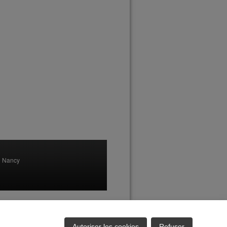
00 Nancy
n.fr - Annonces immobilières 100% régionales
Autoriser les cookies
Refuser