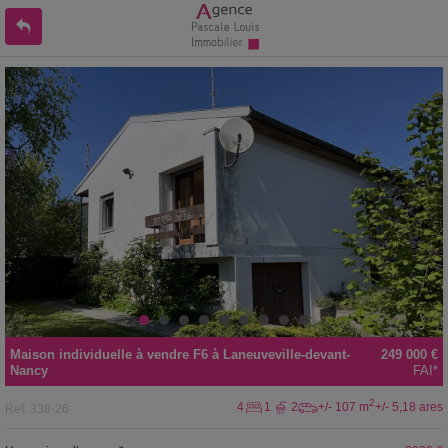
Maison individuelle
à vendre
F6 à
Laneuveville-devant-
249 000 €
Nancy
FAI*
2
4
1
2
+/- 107 m
+/- 5,18 ares
Ref.
338-26