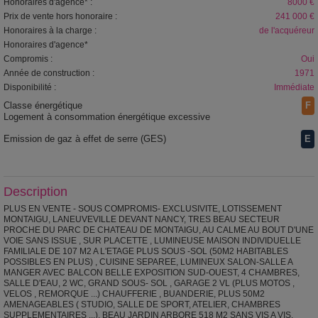
Honoraires d'agence* :
8000 €
Prix de vente hors honoraire :
241 000 €
Honoraires à la charge :
de l'acquéreur
Honoraires d'agence*
Compromis :
Oui
Année de construction :
1971
Disponibilité :
Immédiate
Classe énergétique
F
Logement à consommation énergétique excessive
Emission de gaz à effet de serre (GES)
E
Description
PLUS EN VENTE - SOUS COMPROMIS- EXCLUSIVITE, LOTISSEMENT
MONTAIGU, LANEUVEVILLE DEVANT NANCY, TRES BEAU SECTEUR
PROCHE DU PARC DE CHATEAU DE MONTAIGU, AU CALME AU BOUT D'UNE
VOIE SANS ISSUE , SUR PLACETTE , LUMINEUSE MAISON INDIVIDUELLE
FAMILIALE DE 107 M2 A L'ETAGE PLUS SOUS -SOL (50M2 HABITABLES
POSSIBLES EN PLUS) , CUISINE SEPAREE, LUMINEUX SALON-SALLE A
MANGER AVEC BALCON BELLE EXPOSITION SUD-OUEST, 4 CHAMBRES,
SALLE D'EAU, 2 WC, GRAND SOUS- SOL , GARAGE 2 VL (PLUS MOTOS ,
VELOS , REMORQUE ...) CHAUFFERIE , BUANDERIE, PLUS 50M2
AMENAGEABLES ( STUDIO, SALLE DE SPORT, ATELIER, CHAMBRES
SUPPLEMENTAIRES ...). BEAU JARDIN ARBORE 518 M2 SANS VIS A VIS.