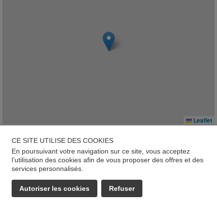
Leaflet
2 place des tanneurs, 54410, Laneuveville-devant-Nancy
CE SITE UTILISE DES COOKIES
En poursuivant votre navigation sur ce site, vous acceptez
Géorisques
l’utilisation des cookies afin de vous proposer des offres et des
services personnalisés.
Les informations sur les risques auxquels ce bien est exposé
sont disponibles sur le site :
www.georisques.gouv.fr
Autoriser les cookies
Refuser
EMAIL
APPELER